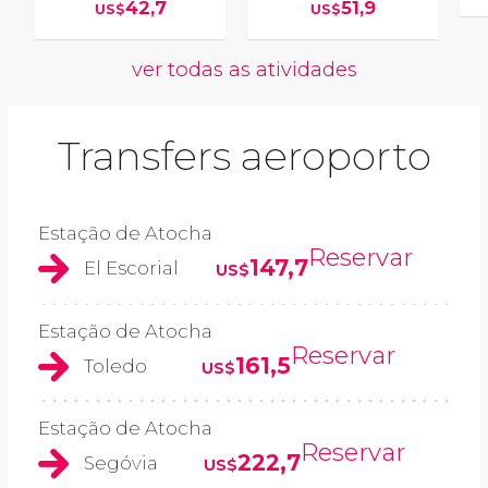
42,7
51,9
US$
US$
ver todas as atividades
Transfers aeroporto
Estação de Atocha
Reservar
147,7
El Escorial
US$
Estação de Atocha
Reservar
161,5
Toledo
US$
Estação de Atocha
Reservar
222,7
Segóvia
US$