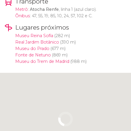
Transporte
Metrô
:
Atocha Renfe
, linha 1 (azul claro).
Ônibus
: 47, 55, 19, 85, 10, 24, 57, 102 e C.
Lugares próximos
Museu Reina Sofía
(282 m)
Real Jardim Botânico
(390 m)
Museu do Prado
(677 m)
Fonte de Netuno
(869 m)
Museu do Trem de Madrid
(988 m)
Clique para usar o mapa