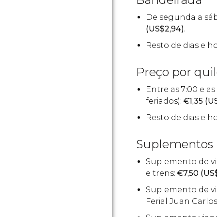
De segunda a sába
(
US$
2,94)
.
Resto de dias e ho
Preço por qui
Entre as 7:00 e as
feriados):
€
1,35 (
U
Resto de dias e ho
Suplementos
Suplemento de v
e trens:
€
7,50 (
US
Suplemento de v
Ferial Juan Carlos