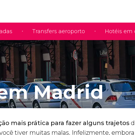
iadas
Transfers aeroporto
Hotéis em 
 em Madrid
ão mais prática para fazer alguns trajetos
d
você tiver muitas malas. Infelizmente, embora