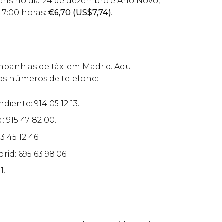
ns no dia 24 de dezembro e Ano Novo,
s 7:00 horas:
€
6,70 (
US$
7,74)
.
mpanhias de táxi em Madrid. Aqui
os números de telefone:
diente: 914 05 12 13.
: 915 47 82 00.
3 45 12 46.
id: 695 63 98 06.
1.