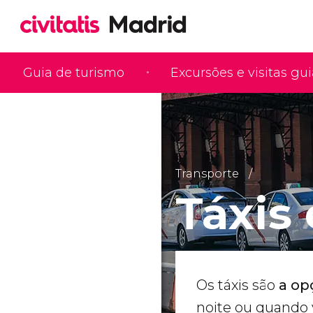
Guia de turismo
Excursões e visitas gu
Transporte
Táxis
Os táxis são
a opç
noite ou quando 