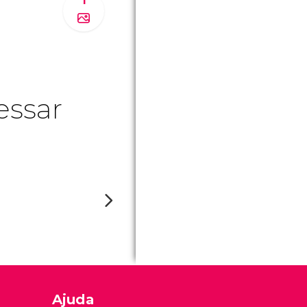
1
essar
Ajuda