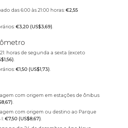
do das 6:00 às 21:00 horas:
€
2,55
rários:
€
3,20 (
US$
3,69)
.
lômetro
 21: horas de segunda a sexta (exceto
S$
1,56)
.
rários:
€
1,50 (
US$
1,73)
.
iagem com origem em estações de ônibus
$
8,67)
.
iagem com origem ou destino ao Parque
 I:
€
7,50 (
US$
8,67)
.