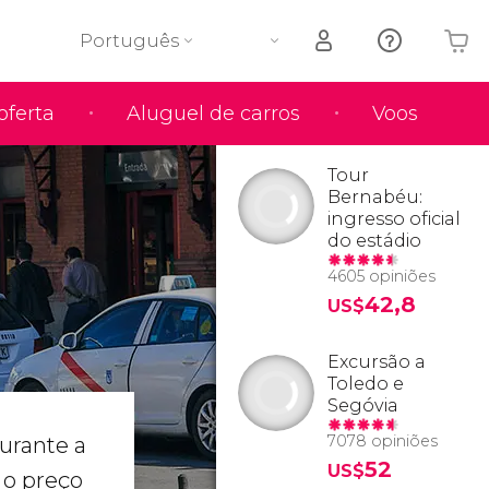
Português
oferta
Aluguel de carros
Voos
O seu carrinho está vazio
Tour
Bernabéu:
ingresso oficial
do estádio
4605 opiniões
42,8
US$
Excursão a
Toledo e
Segóvia
7078 opiniões
urante a
52
US$
 o preço