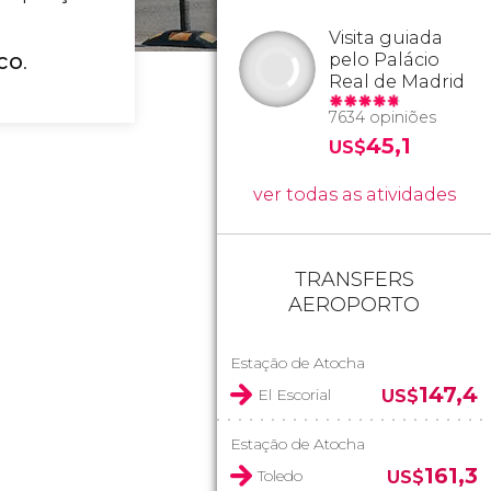
Visita guiada
co
.
pelo Palácio
Real de Madrid
7634 opiniões
45,1
US$
ver todas as atividades
TRANSFERS
AEROPORTO
Estação de Atocha
147,4
El Escorial
US$
Estação de Atocha
161,3
Toledo
US$