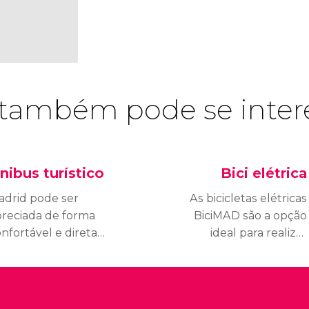
também pode se inter
nibus turístico
Bici elétrica
adrid pode ser
As bicicletas elétricas
preciada de forma
BiciMAD são a opção
nfortável e direta
ideal para realizar
aças aos ônibus
trajetos curtos pelo
rísticos que circulam
centro da cidade. Trata-
la cidade, realizando
se de um sistema
radas nas principais
simples que permite aos