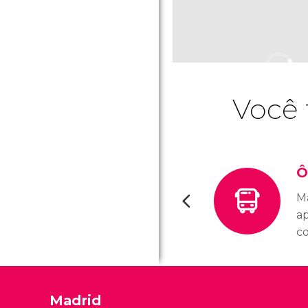
Você 
Ô
M
a
co
gr
tu
pe
Madrid
pa