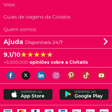
Voos
Guias de viagens da Civitatis
Quem somos
Ajuda
Disponíveis 24/7
★★★★★
★★★★★
9,1/10
+
5.000.000
opiniões sobre a Civitatis
DISPONÍVEL NA
DISPONÍVEL NO
App Store
Google Play