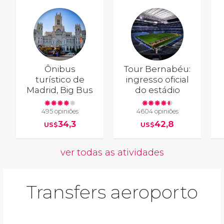
Ônibus
Tour Bernabéu:
turístico de
ingresso oficial
Madrid, Big Bus
do estádio
495 opiniões
4604 opiniões
34,3
42,8
US$
US$
ver todas as atividades
Transfers aeroporto