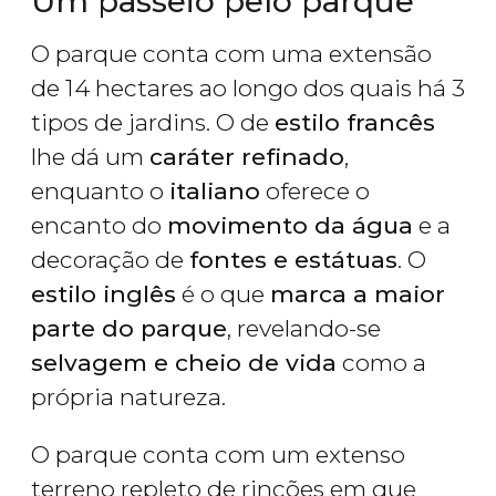
Um passeio pelo parque
O parque conta com uma extensão
de 14 hectares ao longo dos quais há 3
tipos de jardins. O de
estilo francês
lhe dá um
caráter refinado
,
enquanto o
italiano
oferece o
encanto do
movimento da água
e a
decoração de
fontes e estátuas
. O
estilo inglês
é o que
marca a maior
parte do parque
, revelando-se
selvagem e cheio de vida
como a
própria natureza.
O parque conta com um extenso
terreno repleto de rincões em que