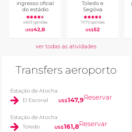
ingresso oficial
Toledo e
do estádio
Segóvia
4603 opiniões
7075 opiniões
42,8
52
US$
US$
ver todas as atividades
Transfers aeroporto
Estação de Atocha
Reservar
147,9
El Escorial
US$
Estação de Atocha
Reservar
161,8
Toledo
US$