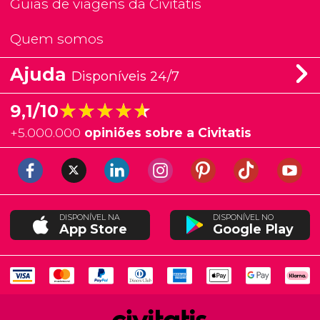
Guias de viagens da Civitatis
Quem somos
Ajuda
Disponíveis 24/7
★★★★★
★★★★★
9,1/10
+
5.000.000
opiniões sobre a Civitatis
DISPONÍVEL NA
DISPONÍVEL NO
App Store
Google Play