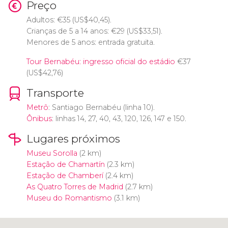
Preço
Adultos:
€
35 (
US$
40,45).
Crianças de 5 a 14 anos:
€
29 (
US$
33,51).
Menores de 5 anos: entrada gratuita.
Tour Bernabéu: ingresso oficial do estádio
€
37
(
US$
42,76)
Transporte
Metrô
: Santiago Bernabéu (linha 10).
Ônibus
: linhas 14, 27, 40, 43, 120, 126, 147 e 150.
Lugares próximos
Museu Sorolla
(2 km)
Estação de Chamartín
(2.3 km)
Estação de Chamberí
(2.4 km)
As Quatro Torres de Madrid
(2.7 km)
Museu do Romantismo
(3.1 km)