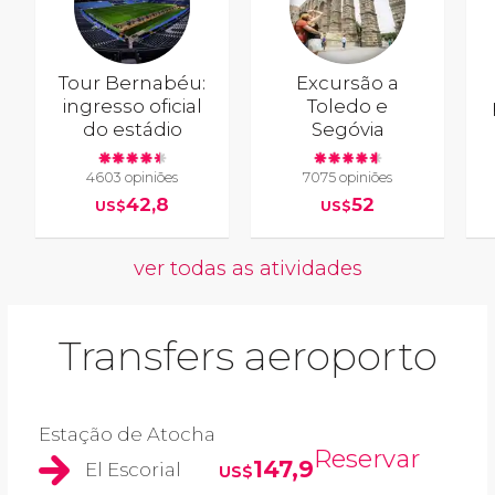
Tour Bernabéu:
Excursão a
ingresso oficial
Toledo e
do estádio
Segóvia
4603 opiniões
7075 opiniões
42,8
52
US$
US$
ver todas as atividades
Transfers aeroporto
Estação de Atocha
Reservar
147,9
El Escorial
US$