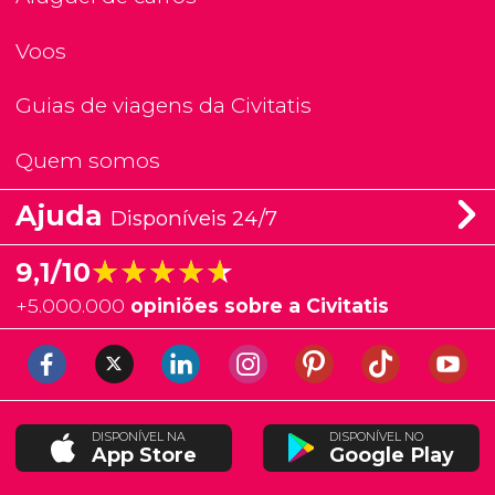
Voos
Guias de viagens da Civitatis
Quem somos
Ajuda
Disponíveis 24/7
★★★★★
★★★★★
9,1/10
+
5.000.000
opiniões sobre a Civitatis
DISPONÍVEL NA
DISPONÍVEL NO
App Store
Google Play