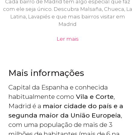
Cada bairro de Madrid tem algo especial que faz
com ele seja único. Descubra Malsaña, Chueca, La
Latina, Lavapiés e que mais bairros visitar em
Madrid
Ler mais
Mais informações
Capital da Espanha e conhecida
habitualmente como
Vila e Corte
,
Madrid é a
maior cidade do país e a
segunda maior da União Europeia
,
com uma população de mais de 3
milhões de habitantes (mais de 6 na