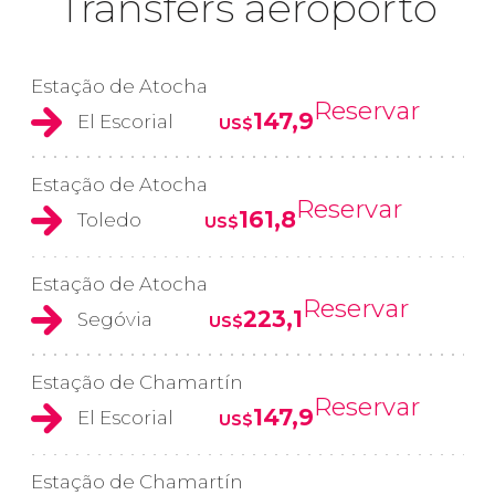
Transfers aeroporto
Estação de Atocha
Reservar
147,9
El Escorial
US$
Estação de Atocha
Reservar
161,8
Toledo
US$
Estação de Atocha
Reservar
223,1
Segóvia
US$
Estação de Chamartín
Reservar
147,9
El Escorial
US$
Estação de Chamartín