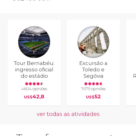
Tour Bernabéu:
Excursão a
ingresso oficial
Toledo e
do estádio
Segóvia
R
4604 opiniões
7075 opiniões
42,8
52
US$
US$
ver todas as atividades