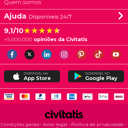
Quem somos
Ajuda
Disponíveis 24/7
★★★★★
★★★★★
9,1/10
+
5.000.000
opiniões da Civitatis
DISPONÍVEL NA
DISPONÍVEL NO
App Store
Google Play
Condições gerais
Aviso legal
Política de privacidade