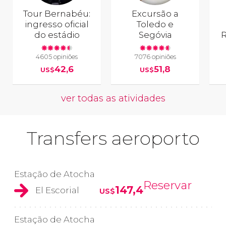
Tour Bernabéu:
Excursão a
ingresso oficial
Toledo e
do estádio
Segóvia
R
4605 opiniões
7076 opiniões
42,6
51,8
US$
US$
ver todas as atividades
Transfers aeroporto
Estação de Atocha
Reservar
147,4
El Escorial
US$
Estação de Atocha